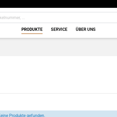
PRODUKTE
SERVICE
ÜBER UNS
tung
Bremsen Zubehör / Sons
ile
Verbrauchsmaterial
eine Produkte gefunden.