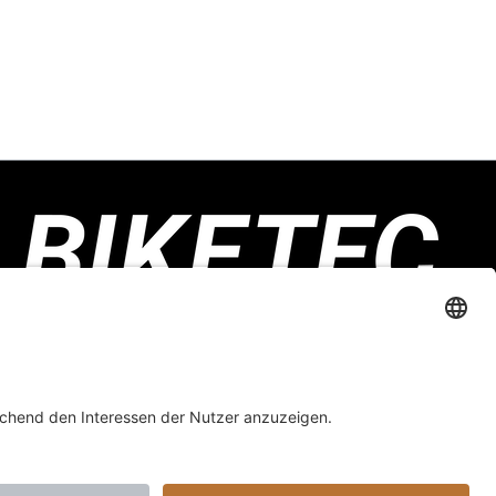
Biketec GmbH
Luzernstrasse 79
CH-4950 Huttwil
Kontaktformular