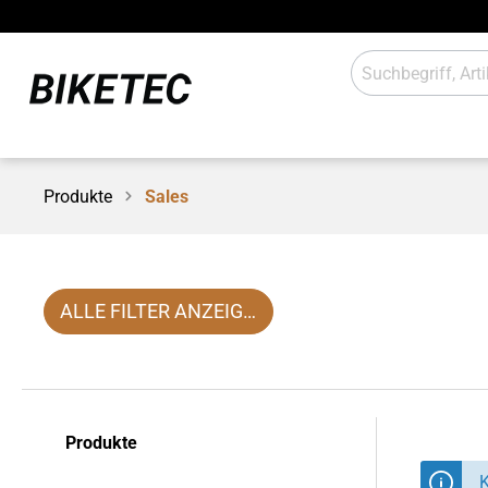
Produkte
Sales
E-Antrieb
Beleuch
Schaltung
Anbaute
Werkstatt / Laden
Sales
ALLE FILTER ANZEIGEN
Produkte
K