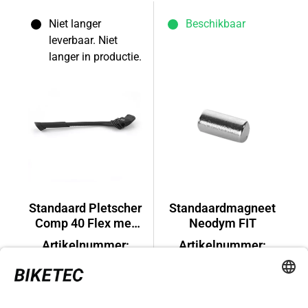
Niet langer
Beschikbaar
leverbaar. Niet
langer in productie.
Standaard Pletscher
Standaardmagneet
Comp 40 Flex met
Neodym FIT
sensor
Artikelnummer:
Artikelnummer:
500827
500703
€ 64,99*
€ 1,99*