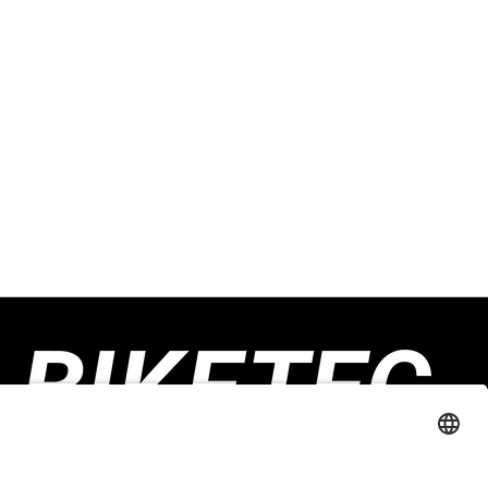
Biketec GmbH
Luzernstrasse 79