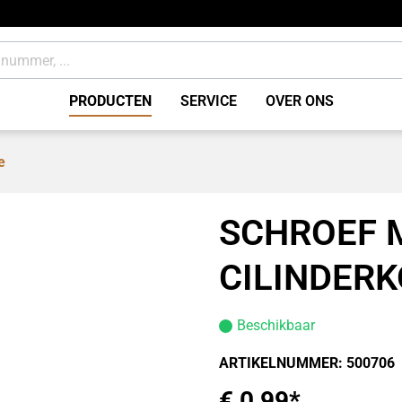
PRODUCTEN
SERVICE
OVER ONS
e
ing
Remmen accessoires / o
wdelen
Verbruiksmaterialen
SCHROEF 
CILINDER
Beschikbaar
ARTIKELNUMMER:
500706
€ 0,99*