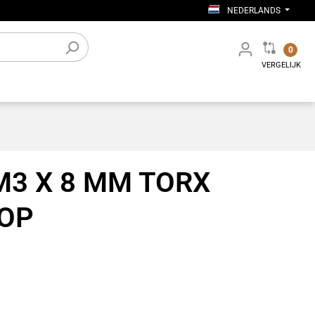
NEDERLANDS
0
VERGELIJK
verige
Elektronische accessoires
Werkplaatsinrichting
M3 X 8 MM TORX
KOP