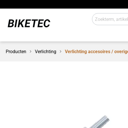
Producten
Verlichting
Verlichting accesoires / overig
E-Aandrijving
Verlicht
Schakelsystemen
Aanbou
Werkplaats / laden
Sales