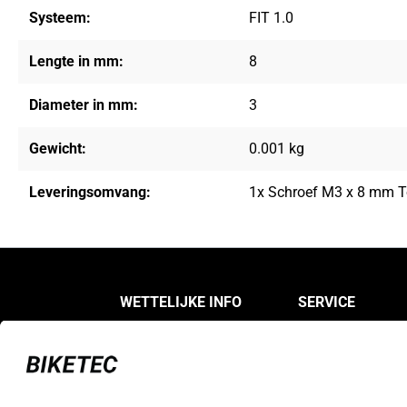
Systeem:
FIT 1.0
Lengte in mm:
8
Diameter in mm:
3
Gewicht:
0.001 kg
Leveringsomvang:
1x Schroef M3 x 8 mm To
WETTELIJKE INFO
SERVICE
Gegevensbescherming
FAQ
Over deze site
Registreren als dea
Algemene
verkoopvoorwaarden