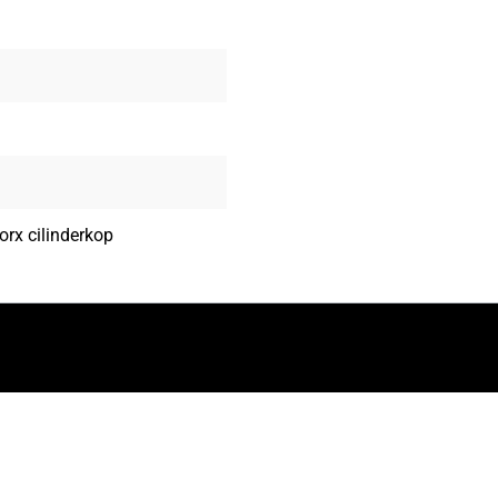
rx cilinderkop
ler