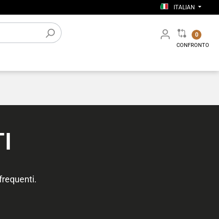
ITALIAN
0
CONFRONTO
ori / altro
Accessori elettronici
Attrezzatura dell’officina
I
frequenti.