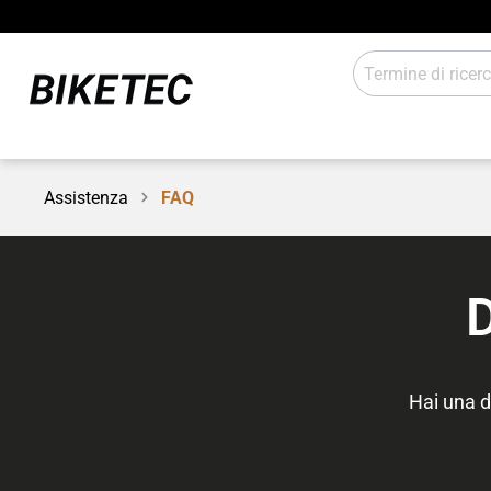
Assistenza
FAQ
Propulsione elettrica
Illumina
Cambio
Compone
Officina / negozio
Sales
Hai una d