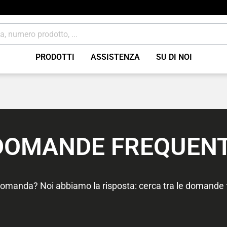
PRODOTTI
ASSISTENZA
SU DI NOI
zione
Impianto frenante access
nti
Materiale di consumo
DOMANDE FREQUENT
omanda? Noi abbiamo la risposta: cerca tra le domande 