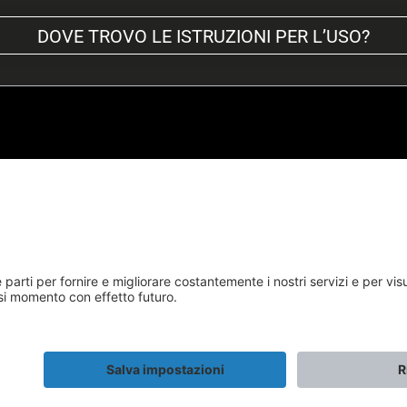
DOVE TROVO LE ISTRUZIONI PER L’USO?
*Prezzo consigliato non vincolante, incl. IVA e spese di spedizione
Biketec GmbH © 2025