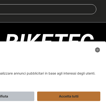
Biketec GmbH
Luzernstrasse 79
CH-4950 Huttwil
Modulo di contatto