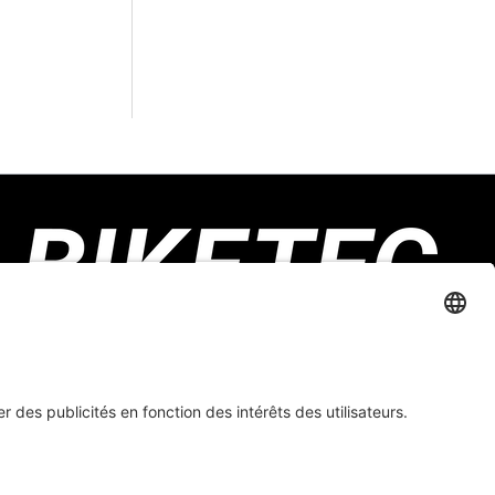
Biketec GmbH
Luzernstrasse 79
CH-4950 Huttwil
Formulaire de contact