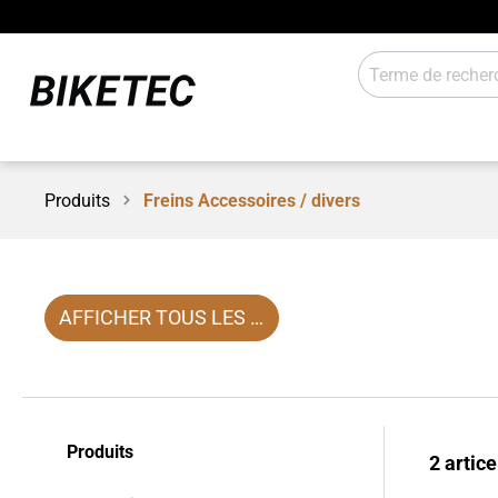
Produits
Freins Accessoires / divers
Entraînement électrique
Éclairag
Transmission
Pièces à
Atelier / magasin
Sales
AFFICHER TOUS LES FILTRES
Produits
2 artice