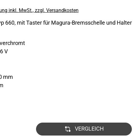
ng inkl. MwSt., zzgl. Versandkosten
p 660, mit Taster für Magura-Bremsschelle und Halter
 verchromt
36 V
00 mm
mm
VERGLEICH