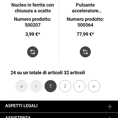
Nucleo in ferrite con
Pulsante
chiusura a scatto
acceleratore
assistenza alla
Numero prodotto:
Numero prodotto:
spinta FLYER Deluxe
500207
500564
e Premium
3,99 €*
77,99 €*
24 su un totale di articoli 32 articoli
1
2
ASPETTI LEGALI
ASSISTENZA